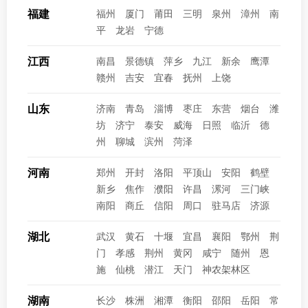
福建
福州
厦门
莆田
三明
泉州
漳州
南
平
龙岩
宁德
江西
南昌
景德镇
萍乡
九江
新余
鹰潭
赣州
吉安
宜春
抚州
上饶
山东
济南
青岛
淄博
枣庄
东营
烟台
潍
坊
济宁
泰安
威海
日照
临沂
德
州
聊城
滨州
菏泽
河南
郑州
开封
洛阳
平顶山
安阳
鹤壁
新乡
焦作
濮阳
许昌
漯河
三门峡
南阳
商丘
信阳
周口
驻马店
济源
湖北
武汉
黄石
十堰
宜昌
襄阳
鄂州
荆
门
孝感
荆州
黄冈
咸宁
随州
恩
施
仙桃
潜江
天门
神农架林区
湖南
长沙
株洲
湘潭
衡阳
邵阳
岳阳
常