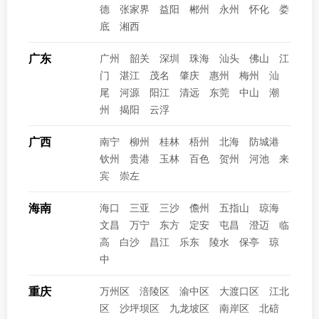
德
张家界
益阳
郴州
永州
怀化
娄
底
湘西
广东
广州
韶关
深圳
珠海
汕头
佛山
江
门
湛江
茂名
肇庆
惠州
梅州
汕
尾
河源
阳江
清远
东莞
中山
潮
州
揭阳
云浮
广西
南宁
柳州
桂林
梧州
北海
防城港
钦州
贵港
玉林
百色
贺州
河池
来
宾
崇左
海南
海口
三亚
三沙
儋州
五指山
琼海
文昌
万宁
东方
定安
屯昌
澄迈
临
高
白沙
昌江
乐东
陵水
保亭
琼
中
重庆
万州区
涪陵区
渝中区
大渡口区
江北
区
沙坪坝区
九龙坡区
南岸区
北碚