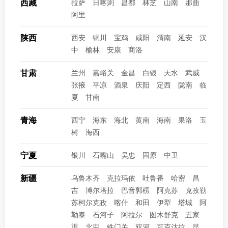
西藏
拉萨
日喀则
昌都
林芝
山南
那曲
阿里
陕西
西安
铜川
宝鸡
咸阳
渭南
延安
汉
中
榆林
安康
商洛
甘肃
兰州
嘉峪关
金昌
白银
天水
武威
张掖
平凉
酒泉
庆阳
定西
陇南
临
夏
甘南
青海
西宁
海东
海北
黄南
海南
果洛
玉
树
海西
宁夏
银川
石嘴山
吴忠
固原
中卫
新疆
乌鲁木齐
克拉玛依
吐鲁番
哈密
昌
吉
博尔塔拉
巴音郭楞
阿克苏
克孜勒
苏柯尔克孜
喀什
和田
伊犁
塔城
阿
勒泰
石河子
阿拉尔
图木舒克
五家
渠
北屯
铁门关
双河
可克达拉
昆