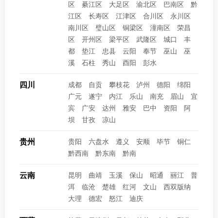
区
綦江区
大足区
渝北区
巴南区
黔
江区
长寿区
江津区
合川区
永川区
南川区
璧山区
铜梁区
潼南区
荣昌
区
开州区
梁平区
武隆区
城口
丰
都
垫江
忠县
云阳
奉节
巫山
巫
溪
石柱
秀山
酉阳
彭水
四川
成都
自贡
攀枝花
泸州
德阳
绵阳
广元
遂宁
内江
乐山
南充
眉山
宜
宾
广安
达州
雅安
巴中
资阳
阿
坝
甘孜
凉山
贵州
贵阳
六盘水
遵义
安顺
毕节
铜仁
黔西南
黔东南
黔南
云南
昆明
曲靖
玉溪
保山
昭通
丽江
普
洱
临沧
楚雄
红河
文山
西双版纳
大理
德宏
怒江
迪庆