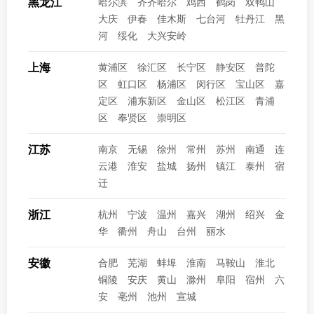
黑龙江
哈尔滨
齐齐哈尔
鸡西
鹤岗
双鸭山
大庆
伊春
佳木斯
七台河
牡丹江
黑
河
绥化
大兴安岭
上海
黄浦区
徐汇区
长宁区
静安区
普陀
区
虹口区
杨浦区
闵行区
宝山区
嘉
定区
浦东新区
金山区
松江区
青浦
区
奉贤区
崇明区
江苏
南京
无锡
徐州
常州
苏州
南通
连
云港
淮安
盐城
扬州
镇江
泰州
宿
迁
浙江
杭州
宁波
温州
嘉兴
湖州
绍兴
金
华
衢州
舟山
台州
丽水
安徽
合肥
芜湖
蚌埠
淮南
马鞍山
淮北
铜陵
安庆
黄山
滁州
阜阳
宿州
六
安
亳州
池州
宣城