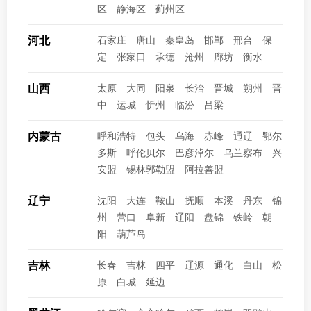
区
静海区
蓟州区
河北
石家庄
唐山
秦皇岛
邯郸
邢台
保
定
张家口
承德
沧州
廊坊
衡水
山西
太原
大同
阳泉
长治
晋城
朔州
晋
中
运城
忻州
临汾
吕梁
内蒙古
呼和浩特
包头
乌海
赤峰
通辽
鄂尔
多斯
呼伦贝尔
巴彦淖尔
乌兰察布
兴
安盟
锡林郭勒盟
阿拉善盟
辽宁
沈阳
大连
鞍山
抚顺
本溪
丹东
锦
州
营口
阜新
辽阳
盘锦
铁岭
朝
阳
葫芦岛
吉林
长春
吉林
四平
辽源
通化
白山
松
原
白城
延边