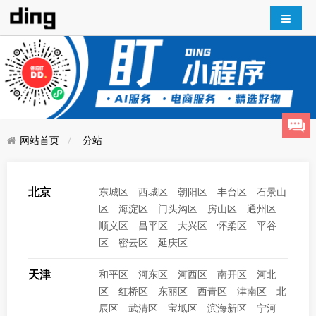
网站首页
分站
北京
东城区
西城区
朝阳区
丰台区
石景山
区
海淀区
门头沟区
房山区
通州区
顺义区
昌平区
大兴区
怀柔区
平谷
区
密云区
延庆区
天津
和平区
河东区
河西区
南开区
河北
区
红桥区
东丽区
西青区
津南区
北
辰区
武清区
宝坻区
滨海新区
宁河