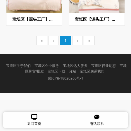
宝坻区【源头工厂】批发高品质脱脂棉纯棉被子7A抗菌抗螨
宝坻区【源头工厂】儿童7A抗菌抗螨新疆脱脂棉全棉棉花被子批发120*150
«
‹
1
›
»
宝坻区关于我们
宝坻区企业服务
宝坻区达人服务
宝坻区行业动态
宝坻
区带货/批发
宝坻区下载
分站
宝坻区联系我们
冀ICP备18020260号-1
返回首页
电话联系