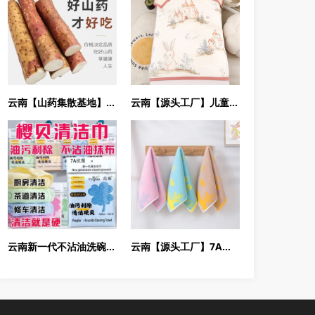
云南【山药集散基地】铁棍糯甜新鲜铁棍小白嘴多规格
云南【源头工厂】儿童7A抗菌抗螨新疆脱脂棉全棉棉花被子批发120*150
云南新一代不沾油洗碗巾优秀厨房去油清洁抹布
云南【源头工厂】7A抗菌儿童纯棉新疆阿克苏长绒棉毛巾柔软吸水面巾全棉宝宝洗澡可爱毛巾