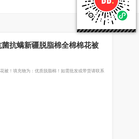
抗菌抗螨新疆脱脂棉全棉棉花被
棉花被！填充物为：优质脱脂棉！如需批发或带货请联系