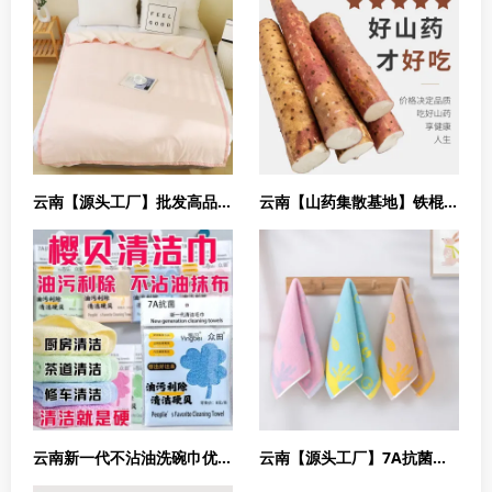
云南【源头工厂】批发高品质脱脂棉纯棉被子7A抗菌抗螨
云南【山药集散基地】铁棍糯甜新鲜铁棍小白嘴多规格
云南新一代不沾油洗碗巾优秀厨房去油清洁抹布
云南【源头工厂】7A抗菌儿童纯棉新疆阿克苏长绒棉毛巾柔软吸水面巾全棉宝宝洗澡可爱毛巾