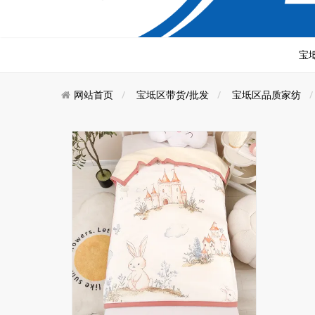
宝
网站首页
宝坻区带货/批发
宝坻区品质家纺