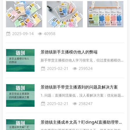
2025-09-14
40958
景德镇新手主播模仿他人的弊端
新手带货主播模仿他人学习很常见，但过度依赖模仿会
影响长期发展：1. 缺乏个人特色，内容同质化（要练
2025-02-21
259524
自己的风格）观众审美疲劳：大量主播模仿相同话术、
场景或人设，我们的观众也是很聪明的，看的时间久
了，看的直播间多了，套路也懂了，就不会在直播间过
景德镇新手带货主播遇到的问题及解决方案
多停留，甚至会对主播直播间产生厌倦的心理。难以建
立辨识度：无法形成独特的“记忆点”，用户难以记住主
1. 问题：直播间流量低，没人看解决方案：优化标题
播，粉丝黏性低。2. 无法适配自身优势风格不匹配：
和封面：标题要吸引人（如“新人首播！全场5折”），
2025-02-21
258247
盲目模仿头部
封面用高清、有冲击力的图片。利用平台流量机制：直
播前发短视频预热，引导用户进入直播间。选择用户活
跃时段开播（如晚8-10点）。直播初期通过“福袋”“红
景德镇主播成本太高？盯dingAI直播助理带你打破困局！
包”等工具留住观众投流推广：适当使用平台的付费流
量工具（如抖音的“DOU+”）。连麦互动：与其他中小