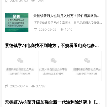
2026-03-30
1254
景德镇普通人也能月入过万？我们招募微信兼职分销代理啦！
以下是修改后的网站文章版本，将产品示例从“299元
的爆款面膜”改为“被子”（以一款热门的加厚保暖绒毛被
2026-03-03
1546
子/羽绒被为例，定价调整为更符合被子品类的常见价
格，比如399元或更高，保持逻辑一致）。文章整体结
构和语气保持不变，增加了几张被子相关图片来增强视
景德镇学习电商找不到地方，不妨看看电商包多多视频号抖店资料+实用工具！
觉吸引力。普通人也能月入过万？我们招募微信兼职分
销代理啦！你有没有想过：一边正常买东西，一边把
钱“赚回来”？不用上班打卡、不用囤货、不用自己发
货，只用手
2026-03-14
37787
景德镇7A抗菌升级加强全新一代油利除洗碗巾【樱贝清洁巾】