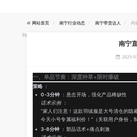
网站首页
南宁行业动态
南宁带货达人
内
6
8
7
10
9
10
3
9
4
2
）
）
）
南宁
2025-0
一、单品节奏：深度种草+限时爆破
策略
：
0-3分钟
：悬念开场，强化产品稀缺性
话术示例
：
“家人们注意！这款羽绒服是大号清仓的隐
今天小号专属福利价！”（关联用户身份，
3-8分钟
：塑品话术+痛点刺激