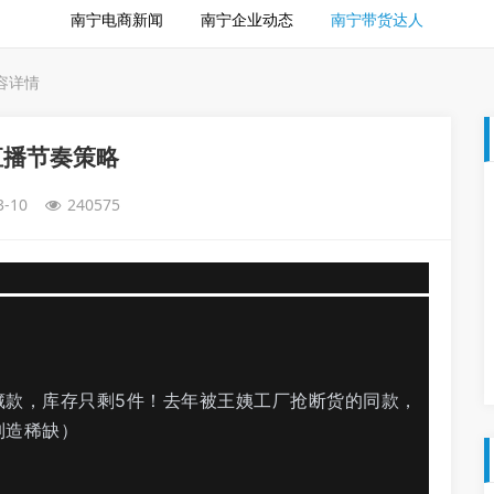
南宁电商新闻
南宁企业动态
南宁带货达人
容详情
直播节奏策略
3-10
240575
藏款，库存只剩5件！去年被王姨工厂抢断货的同款，
制造稀缺）