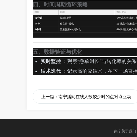
四、时间周期循环策略
时段
目标
执行要点
15分钟
拉新+塑品
福利品快速过款，
1小时
稳在线+转化
按“爆品—福利品—
4小时
流量复用+长尾转化
每小时重复核心爆
五、数据验证与优化
实时监控
：观察“憋单时长”与转化率的关
话术迭代
：记录高响应话术，在下一场直
上一篇：南宁播间在线人数较少时的点对点互动
南宁关于我们