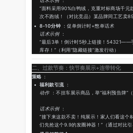
话术示例
：
“面料采用90%白鸭绒，克重对标商场千元
次不跑绒！（对比竞品）某品牌同工艺卖89
8-10分钟
：促单倒计时+憋单话术
话术示例
：
“最后3单！倒计时5秒上链接！54321
库存！”（利用“隐藏链接”激发行动）
二、过款节奏：快节奏展示+连带转化
策略
：
福利款引流
：
动作
：不挂车展示商品，举“福利预告牌”（如
话术示例
：
“接下来这款不卖！纯展示！家人们看这个材
们先抢这个9.9的发圈神器！”（通过对比