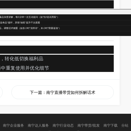
爆品深度讲解，每5分钟一次互动提问（如“扣1送试用装”）
连单品”循环，穿插“抽奖”提升千次观看
品，调整话术侧重（如首小时“清库存”，末小时“限量返场”）
系，转化低切换福利品
播中重复使用并优化细节
下一篇：南宁直播带货如何拆解话术
南宁企业服务
南宁达人服务
南宁行业动态
南宁带货/批发
南宁下载
分站