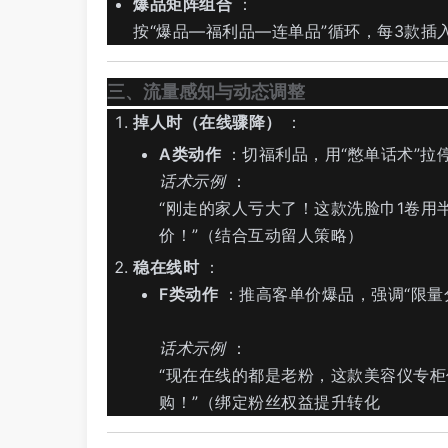
爆品矩阵组合
：
按“爆品—福利品—连单品”循环，每3款插入
三、流量感知与动态调整
掉人时（在线骤降）
：
A类动作
：切福利品，用“憋单话术”拉
话术示例
：
“刚走的家人亏大了！这款洗脸巾1卷用
价！”（结合互动留人策略）
稳在线时
：
F类动作
：推高客单价爆品，强调“限量
话术示例
：
“现在在线的都是老粉，这款美容仪专柜
购！”（绑定粉丝权益提升转化